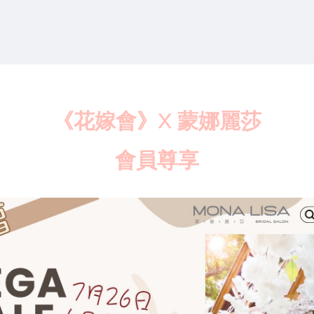
《花嫁會》X 蒙娜麗莎
會員尊享