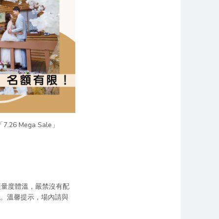
26 Mega Sale」
須量度體溫，嚴禁沒有配
食。溫馨提示，場內請與