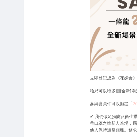
立即登記成為《花嫁會》會員，出
唔只可以喺多個[全新]
參與會員仲可以攞盡「
2
✔ 我們做足預防及衛生
帶口罩之準新人進場，
他人保持適當距離。務