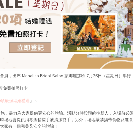
席 Monalisa Bridal Salon 蒙娜麗莎喺 7月26日（星期日）舉行「7.
場景免費拍照打卡！
0項最強結婚禮遇
」～
措施，盡力為大家提供更安心的體驗。活動分時段預約準新人，入場前必
屆時場地會提供消毒酒精搓手液清潔雙手，另外，場地嚴禁攜帶食物及進
求大家有一個完美又安全的體驗！