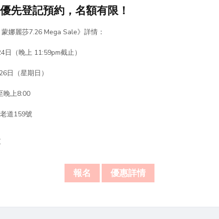
此
優先登記預約，名額有限！
alon 蒙娜麗莎7.26 Mega Sale》詳情：
日（晚上 11:59pm截止）
月26日（星期日）
晚上8:00
老道159號
束
報名
優惠詳情